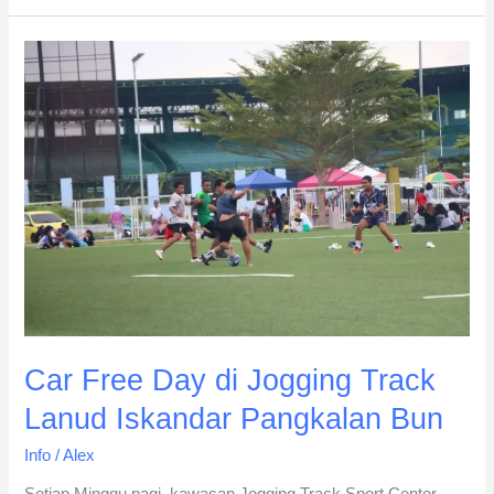
Car
Free
Day
di
Jogging
Track
Lanud
Iskandar
Pangkalan
Bun
Car Free Day di Jogging Track
Lanud Iskandar Pangkalan Bun
Info
/
Alex