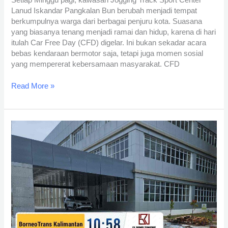
Setiap Minggu pagi, kawasan Jogging Track Sport Center
Lanud Iskandar Pangkalan Bun berubah menjadi tempat
berkumpulnya warga dari berbagai penjuru kota. Suasana
yang biasanya tenang menjadi ramai dan hidup, karena di hari
itulah Car Free Day (CFD) digelar. Ini bukan sekadar acara
bebas kendaraan bermotor saja, tetapi juga momen sosial
yang mempererat kebersamaan masyarakat. CFD
Read More »
Perjalanan
Nyaman
Menuju
RS
Hanau
Bersama
CV.
Borneo
Transport
Rental