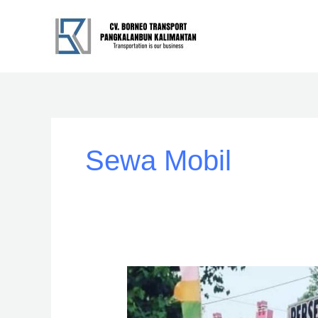
Skip
to
content
Sewa Mobil
Rental
Sewa
Mobil