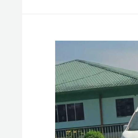
Rental
Sewa
Hiace
Premio
dan
Commuter
di
Pangkalan
Bun