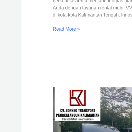
berkualitas tentu menjadi prioritas 
Anda dengan layanan rental mobil VV
di kota-kota Kalimantan Tengah. Inno
Read More »
Rental
Mobil
Alphard
Terbaru
di
Pangkalan