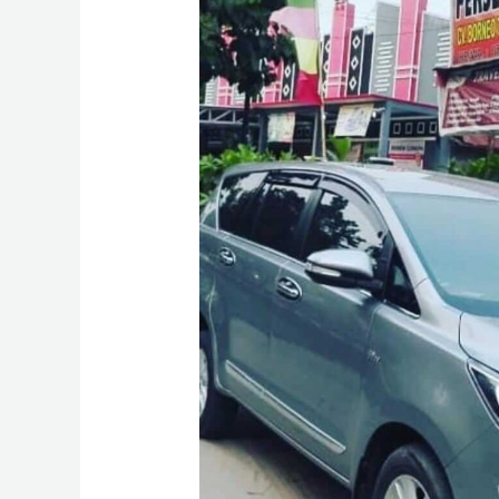
Innova
Reborn
di
Pangkalan
Bun